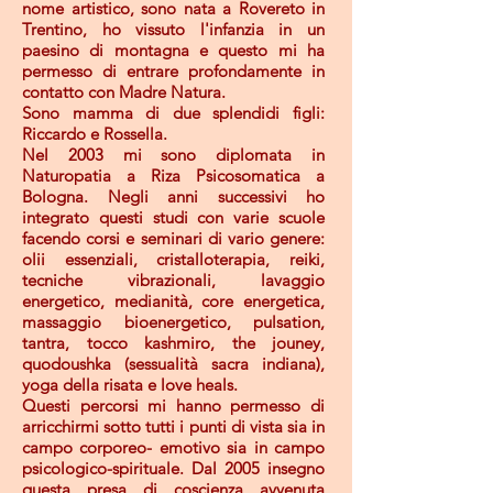
nome artistico, sono nata a Rovereto in
Trentino, ho vissuto l'infanzia in un
paesino di montagna e questo mi ha
permesso di entrare profondamente in
contatto con Madre Natura.
Sono mamma di due splendidi figli:
Riccardo e Rossella.
Nel 2003 mi sono diplomata in
Naturopatia a Riza Psicosomatica a
Bologna. Negli anni successivi ho
integrato questi studi con varie scuole
facendo corsi e seminari di vario genere:
olii essenziali, cristalloterapia, reiki,
tecniche vibrazionali, lavaggio
energetico, medianità, core energetica,
massaggio bioenergetico, pulsation,
tantra, tocco kashmiro, the jouney,
quodoushka (sessualità sacra indiana),
yoga della risata e love heals.
Questi percorsi mi hanno permesso di
arricchirmi sotto tutti i punti di vista sia in
campo corporeo- emotivo sia in campo
psicologico-spirituale. Dal 2005 insegno
questa presa di coscienza avvenuta