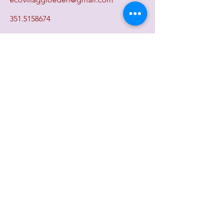
351.5158674
MI ISCRIVO
Menu
Follow