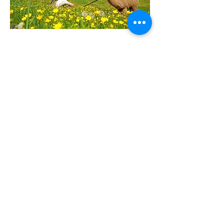
Visita guidata in Fattoria
Durante le visite guidate si conosceranno
da vicino gli Alpaca e Lama e non solo;
abbiamo vari animali da compagnia e da
cortile, quasi tutti addestrati alla pet
therapy. Durante il percorso in fattoria si
può interagire con ognuno di loro.
​Le visite guidate s
i organizzano su
richiesta.