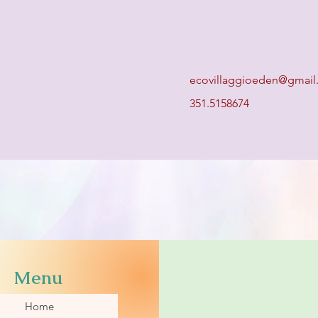
ecovillaggioeden@gmai
351.5158674
Menu
Home